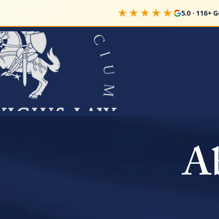
★★★★★
5.0 · 116+ 
Ab