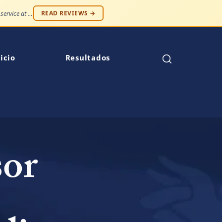
"Professionalism and compassion, without being judged. Best service at an affordable price."
READ REVIEWS →
icio
Resultados
sor