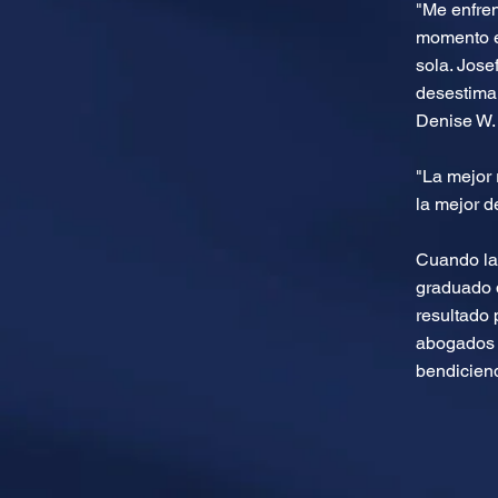
"Me enfre
momento e
sola. Jose
desestimar
Denise W. 
"La mejor 
la mejor d
Cuando la 
graduado 
resultado 
abogados d
bendiciend