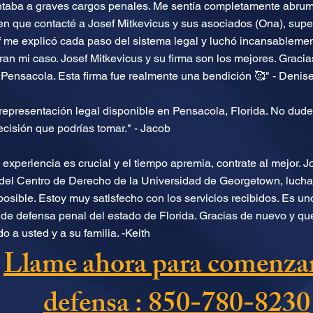
ntaba a graves cargos penales. Me sentía completamente abru
n que contacté a Josef Mitkevicus y sus asociados (Ona), sup
f me explicó cada paso del sistema legal y luchó incansableme
an mi caso. Josef Mitkevicus y su firma son los mejores. Gracia
Pensacola. Esta firma fue realmente una bendición 🥰" - Denis
representación legal disponible en Pensacola, Florida. No dude
ecisión que podrías tomar." - Jacob
experiencia es crucial y el tiempo apremia, contrate al mejor. Jo
del Centro de Derecho de la Universidad de Georgetown, luchar
posible. Estoy muy satisfecho con los servicios recibidos. Es u
e defensa penal del estado de Florida. Gracias de nuevo y que
o a usted y a su familia. -Keith
Llame ahora para comenzar
defensa
: 850-780-8230