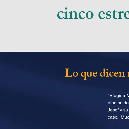
cinco estr
Lo que dicen 
"Elegir a 
efectos de
Josef y su
caso. ¡Muc