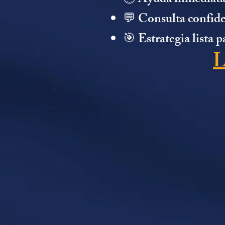
🕒 Ayuda inmediata 
💬 Consulta confiden
🎯 Estrategia lista 
L