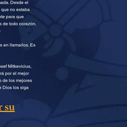
mada. Desde el
e que no estaba
nte para que
s de todo corazón.
e
s en llamarlos. Es
sef Mitkevicius,
á por el mejor
no de los mejores
 Dios los siga
 su