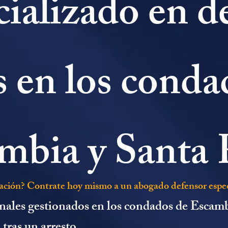
cializado en de
s en los conda
mbia y Santa 
gación? Contrate hoy mismo a un abogado defensor especi
enales gestionados en los condados de Escam