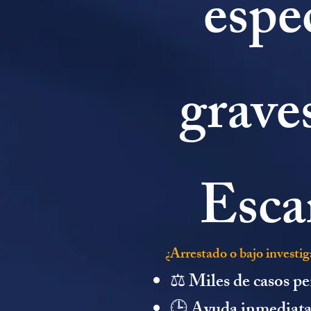
espe
grave
Esca
¿Arrestado o bajo investi
⚖️ Miles de casos p