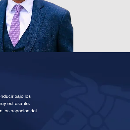
nducir bajo los
muy estresante.
s los aspectos del