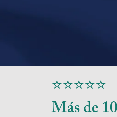
⭐⭐⭐⭐⭐
Más de 100