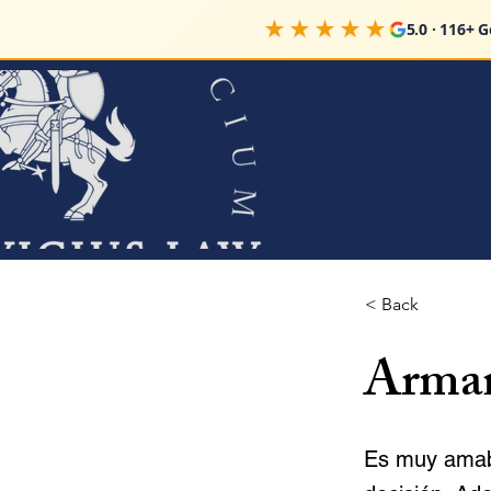
★★★★★
5.0 · 116+ 
< Back
Arman
Es muy amabl