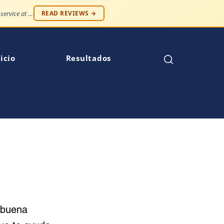
"Professionalism and compassion, without being judged. Best service at an affordable price."
READ REVIEWS →
icio
Resultados
 buena