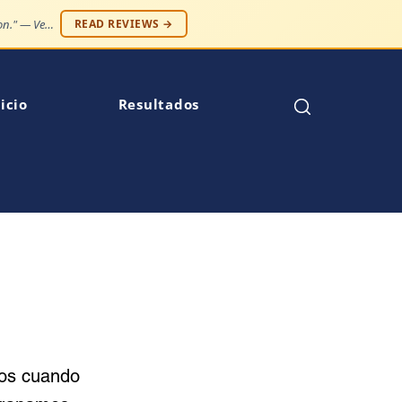
"Case resolved expeditiously. Number one law firm in my opinion." — Venise C.
READ REVIEWS →
icio
Resultados
ños cuando