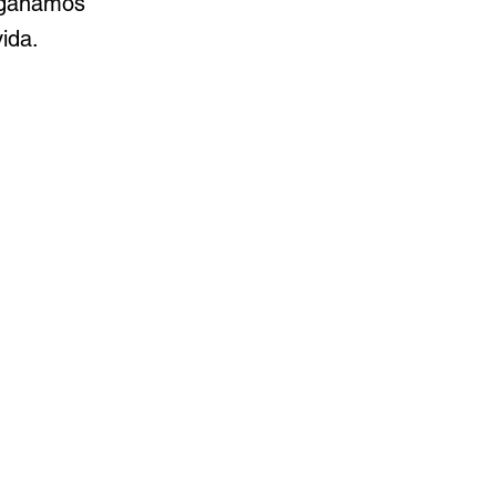
y ganamos
ida.