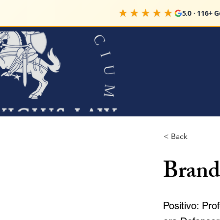
★★★★★
5.0 · 116+ 
< Back
Brand
Positivo: Pr