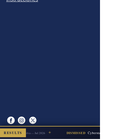
✦
isdemeanor
RESULTS
Cyberstalking
DISMISSED
Escambia — Jul 2026
Mapa del sitio