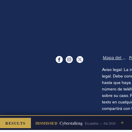
Mapa del sitio
Aviso legal: La
legal. Debe con
hasta que haya 
número de teléf
sobre su caso. 
texto en cualqu
compartirá con 
✦
✦
RESULTS
DISMISSED
Cyberstalking
Escambia — Jul 2026