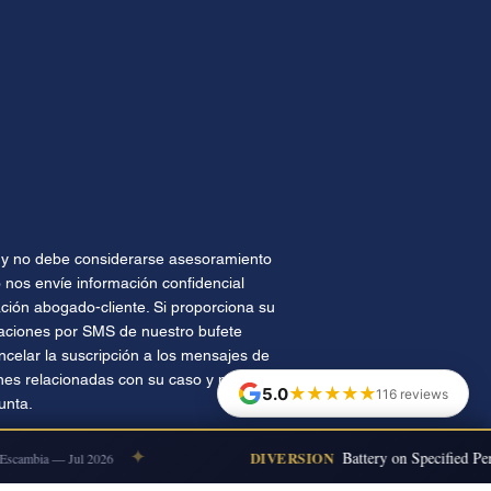
te y no debe considerarse asesoramiento
 nos envíe información confidencial
ión abogado-cliente. Si proporciona su
caciones por SMS de nuestro bufete
celar la suscripción a los mensajes de
nes relacionadas con su caso y no se
★★★★★
5.0
116 reviews
unta.
✦
DIVERSION
Battery on Specified Pers
cambia — Jul 2026