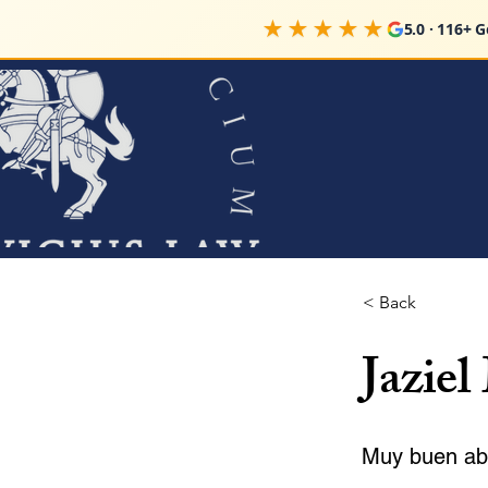
★★★★★
5.0 · 116+ 
< Back
Jaziel
Muy buen abo