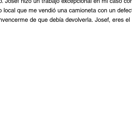
o. Josef hizo un trabajo excepcional en mi caso co
o local que me vendió una camioneta con un defect
onvencerme de que debía devolverla. Josef, eres e