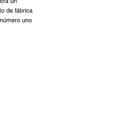
ntra un
o de fábrica
l número uno