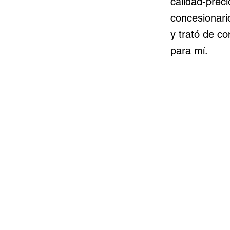
calidad-preci
concesionari
y trató de c
para mí.