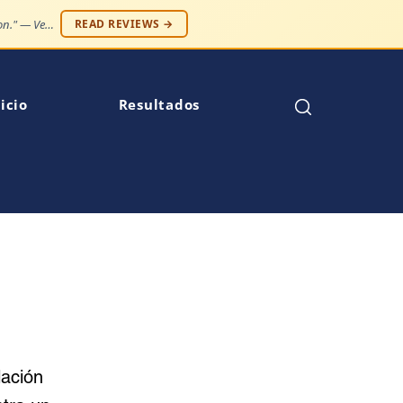
"Case resolved expeditiously. Number one law firm in my opinion." — Venise C.
READ REVIEWS →
icio
Resultados
lación