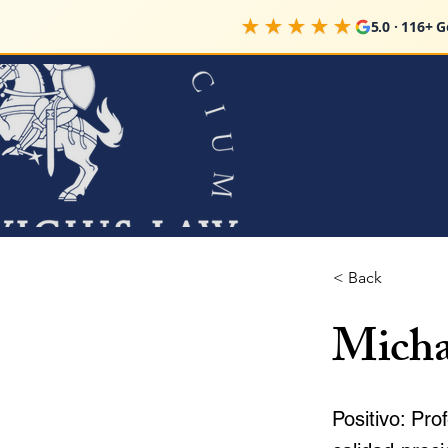
★★★★★
5.0 · 116+ 
< Back
Micha
Positivo: Pr