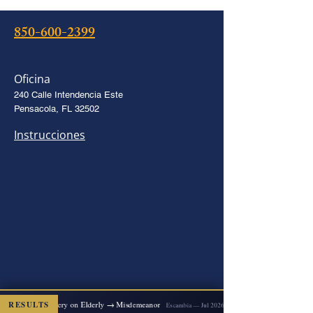
850-600-2399
Oficina
240 Calle Intendencia Este
Pensacola, FL 32502
Instrucciones
2x Felony Battery on Elderly → Misdemeanor
RESULTS
D
Escambia — Jul 2026