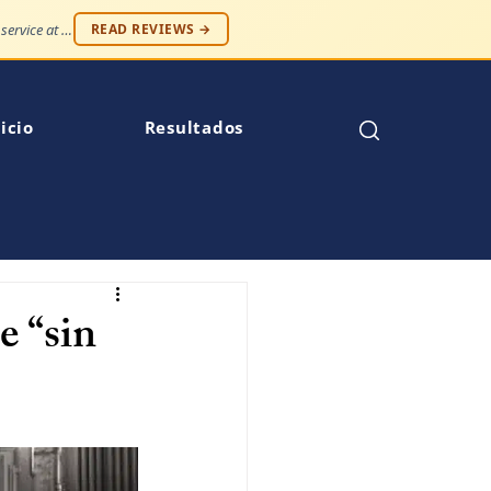
"Professionalism and compassion, without being judged. Best service at an affordable price."
READ REVIEWS →
icio
Resultados
e “sin