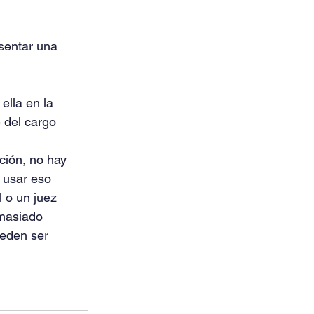
sentar una 
ella en la 
 del cargo 
ción, no hay 
 usar eso 
 o un juez 
masiado 
eden ser 