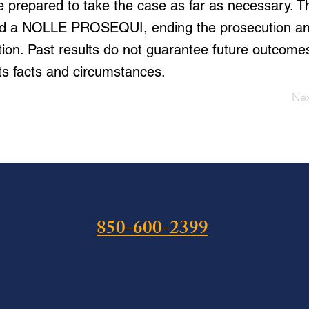
e prepared to take the case as far as necessary. T
iled a NOLLE PROSEQUI, ending the prosecution an
tion. Past results do not guarantee future outcome
ts facts and circumstances.
Ne
850-600-2399