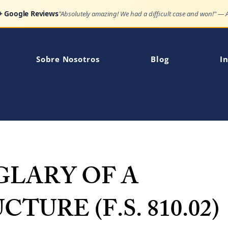
Google Reviews
"Very impressed how quickly my son's charge was dismissed."
Sobre Nosotros
Blog
In
GLARY OF A
CTURE (F.S. 810.02)