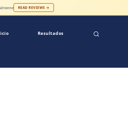
 — Robert S.
READ REVIEWS →
icio
Resultados