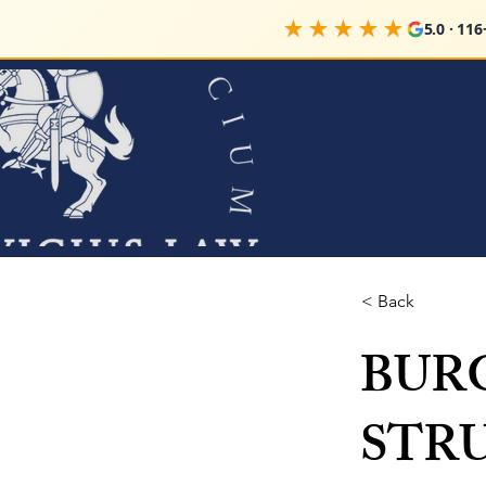
★★★★★
5.0 · 116+ 
< Back
BUR
STRU