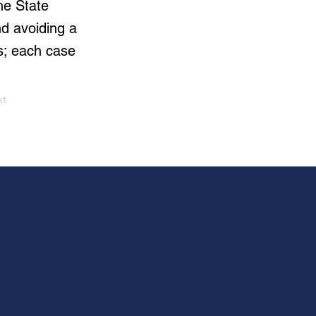
he State
d avoiding a
s; each case
xt