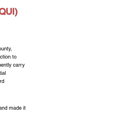
QUI)
ounty,
ction to
uently carry
ial
rd
 and made it