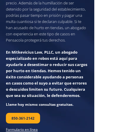
precio. Además de la humillación de ser
detenido por la seguridad del establecimiento,
podrías pasar tiempo en prisión y pagar una
multa cuantiosa si te declaran culpable. Si te
han acusado de hurto en tiendas, un abogado
con experiencia en este tipo de casos en
Pensacola protegerá tus derechos.
En Mitkevicius Law, PLLC, un abogado
especializado en robos está aquí para
ayudarle a desestimar o reducir sus cargos
por hurto en tiendas. Hemos tenido un
éxito considerable ayudando a personas
en casos como el suyo a evitar que errores
o descuidos limiten su futuro. Cualquiera
que sea su situación, le defenderemos.
Llame hoy mismo: consultas gratuitas.
850-361-2142
Formulario en línea