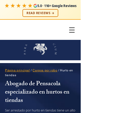
★★★★★
5.0 · 116+ Google Reviews
READ REVIEWS →
Página principal
/
Cargos por robo
/ Hurto en
tiendas
Abogado de Pensacola
especializado en hurtos en
tiendas
Ser arrestado por hurto en tiendas tiene un alto