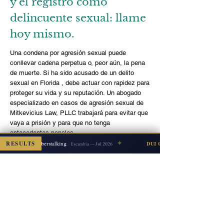
y el registro como
delincuente sexual: llame
hoy mismo.
Una condena por agresión sexual puede
conllevar cadena perpetua o, peor aún, la pena
de muerte. Si ha sido
acusado de un delito
sexual en Florida
, debe actuar con rapidez para
proteger su vida y su reputación. Un abogado
especializado en casos de agresión sexual de
Mitkevicius Law, PLLC
trabajará para evitar que
vaya a prisión y para que no tenga
antecedentes penales.
✦
El abogado principal, Josef Mitkevicius,
utilizará
RESULTS
Cyberstalking
SMISSED
DUI COUNT DISMISSED
Escambia — Jul 2026
sus más de 10 años de experiencia legal para
obtener el mejor resultado posible en su caso
de violación. Contáctenos al
850-361-2142
para
programar hoy mismo su consulta gratuita con
un
abogado de defensa penal
.