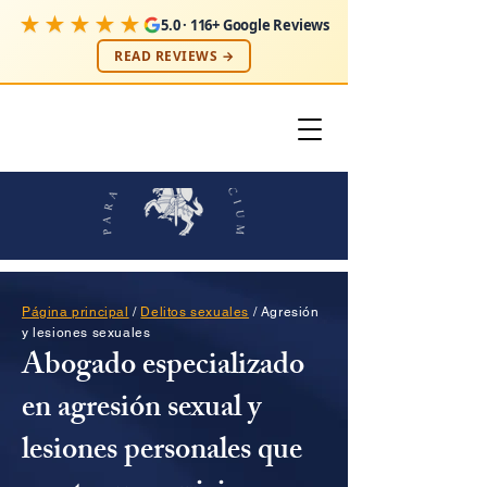
★★★★★
5.0 · 116+ Google Reviews
READ REVIEWS →
Página principal
/
Delitos sexuales
/ Agresión
y lesiones sexuales
Abogado especializado
en agresión sexual y
lesiones personales que